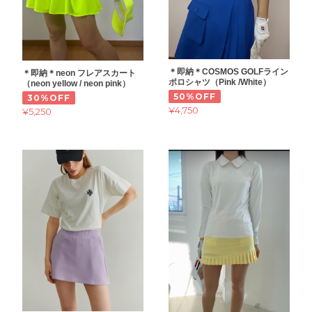
＊即納＊COSMOS GOLFライン
＊即納＊neon フレアスカート
ポロシャツ（Pink /White）
（neon yellow / neon pink）
50%OFF
30%OFF
¥4,750
¥5,250