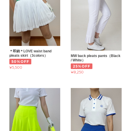
＊即納＊LOVE waist band
pleats skirt（3colors）
MW back pleats pants（Black
/ White）
50%OFF
25%OFF
¥5,500
¥8,250