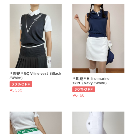
＊即納＊GQ V-line vest（Black
/ White）
＊即納＊H-line marine
skirt（Navy / White）
30%OFF
30%OFF
¥5,530
¥6,160