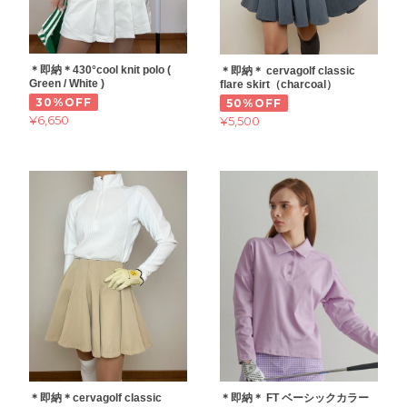
＊即納＊430°cool knit polo (
＊即納＊ cervagolf classic
Green / White )
flare skirt（charcoal）
30%OFF
50%OFF
¥6,650
¥5,500
＊即納＊cervagolf classic
＊即納＊ FT ベーシックカラー