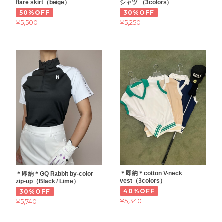
flare skirt（beige）
シャツ （3colors）
50%OFF
30%OFF
¥5,500
¥5,250
＊即納＊cotton V-neck
＊即納＊GQ Rabbit by-color
vest（3colors）
zip-up（Black / Lime）
40%OFF
30%OFF
¥5,340
¥5,740