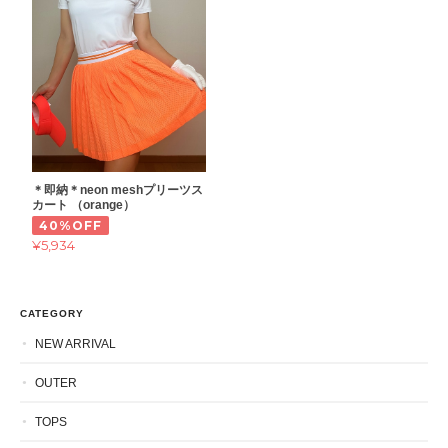
＊即納＊neon meshプリーツス
カート （orange）
40%OFF
¥5,934
CATEGORY
NEW ARRIVAL
OUTER
TOPS