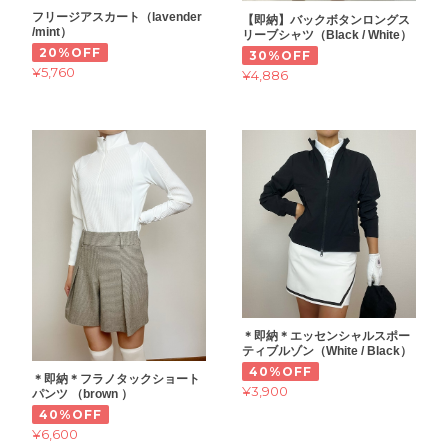
フリージアスカート（lavender
【即納】バックボタンロングス
/mint）
リーブシャツ（Black / White）
20%OFF
30%OFF
¥5,760
¥4,886
＊即納＊エッセンシャルスポー
ティブルゾン（White / Black）
40%OFF
＊即納＊フラノタックショート
¥3,900
パンツ （brown ）
40%OFF
¥6,600