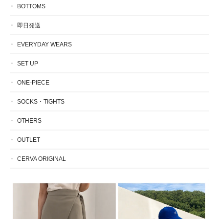
BOTTOMS
即日発送
EVERYDAY WEARS
SET UP
ONE-PIECE
SOCKS・TIGHTS
OTHERS
OUTLET
CERVA ORIGINAL