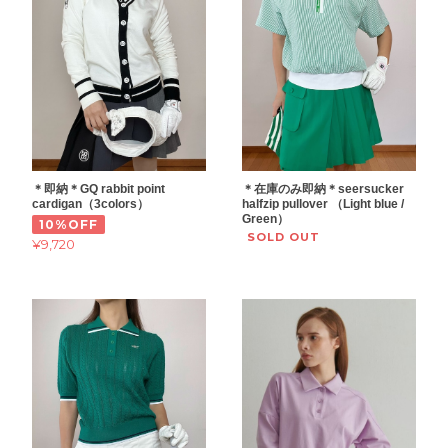
＊即納＊GQ rabbit point
＊在庫のみ即納＊seersucker
cardigan（3colors）
halfzip pullover （Light blue /
Green）
10%OFF
SOLD OUT
¥9,720