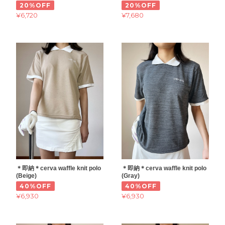
20%OFF
20%OFF
¥6,720
¥7,680
＊即納＊cerva waffle knit polo
＊即納＊cerva waffle knit polo
(Beige)
(Gray)
40%OFF
40%OFF
¥6,930
¥6,930