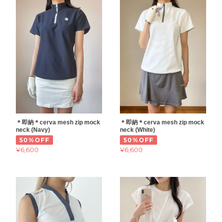
＊即納＊cerva mesh zip mock
＊即納＊cerva mesh zip mock
neck (Navy)
neck (White)
50%OFF
50%OFF
¥6,600
¥6,600