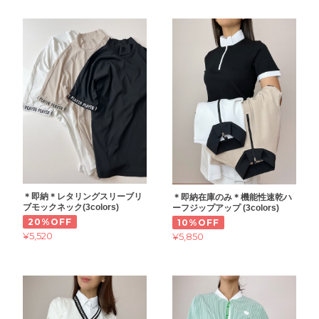
＊即納＊レタリングスリーブリ
＊即納在庫のみ＊機能性速乾ハ
ブモックネック(3colors)
ーフジップアップ (3colors)
20%OFF
10%OFF
¥5,520
¥5,850