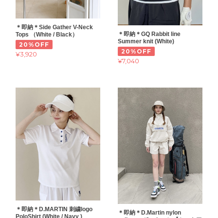
＊即納＊Side Gather V-Neck
＊即納＊GQ Rabbit line
Tops （White / Black）
Summer knit (White)
20%OFF
20%OFF
¥3,920
¥7,040
＊即納＊D.MARTIN 刺繍logo
＊即納＊D.Martin nylon
PoloShirt (White / Navy )