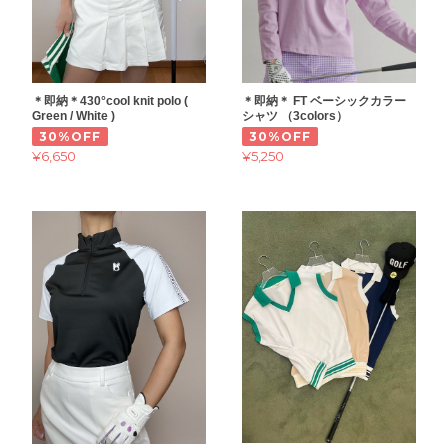
＊即納＊430°cool knit polo (
＊即納＊ FT ベーシックカラー
Green / White )
シャツ （3colors）
30%OFF
30%OFF
¥6,650
¥5,250