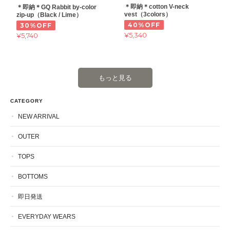
＊即納＊cotton V-neck
＊即納＊GQ Rabbit by-color
vest（3colors）
zip-up（Black / Lime）
40%OFF
30%OFF
¥5,340
¥5,740
もっと見る
CATEGORY
NEW ARRIVAL
OUTER
TOPS
BOTTOMS
即日発送
EVERYDAY WEARS