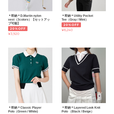
＊即納＊D.Martin nylon
＊即納＊Utility Pocket
vest（3colors）【セットアッ
Tee（Gray / Mint）
プ可能】
20%OFF
20%OFF
¥6,240
¥3,920
＊即納＊Classic Player
＊即納＊Layered Look Knit
Polo（Green / White)
Polo （Black / Beige）