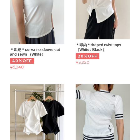
＊即納＊draped twist tops
＊即納＊cerva no sleeve cut
（White / Black）
and sewn （White）
20%OFF
40%OFF
¥3,920
¥5,940