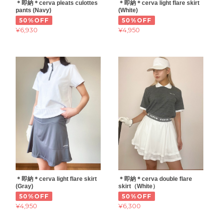
＊即納＊cerva pleats culottes
＊即納＊cerva light flare skirt
pants (Navy)
(White)
50%OFF
50%OFF
¥6,930
¥4,950
＊即納＊cerva light flare skirt
＊即納＊cerva double flare
(Gray)
skirt（White）
50%OFF
50%OFF
¥4,950
¥6,300