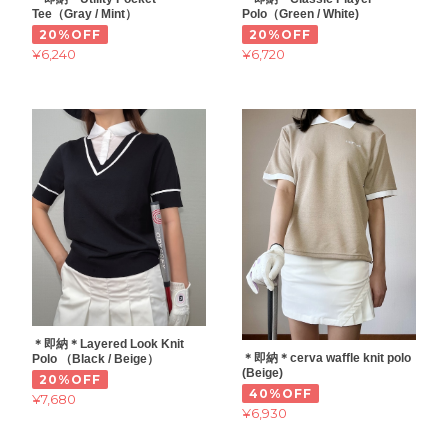
Tee（Gray / Mint）
Polo（Green / White)
20%OFF
20%OFF
¥6,240
¥6,720
＊即納＊Layered Look Knit
＊即納＊cerva waffle knit polo
Polo （Black / Beige）
(Beige)
20%OFF
40%OFF
¥7,680
¥6,930