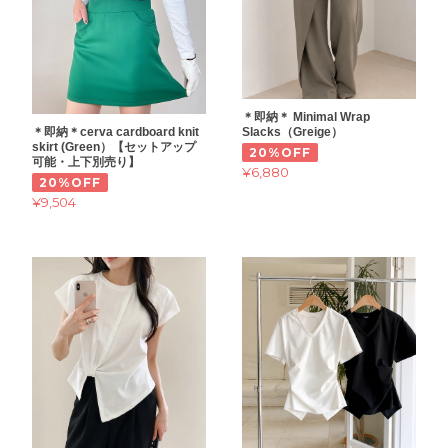
＊即納＊ Minimal Wrap
＊即納＊cerva cardboard knit
Slacks（Greige）
skirt (Green）【セットアップ
20%OFF
可能・上下別売り】
¥6,880
20%OFF
¥9,504