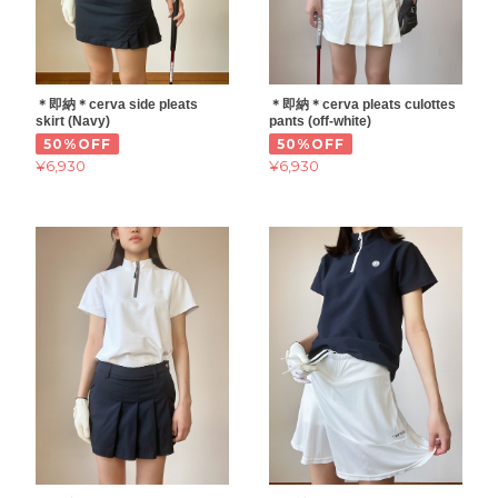
＊即納＊cerva side pleats
＊即納＊cerva pleats culottes
skirt (Navy)
pants (off-white)
50%OFF
50%OFF
¥6,930
¥6,930