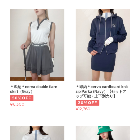
＊即納＊cerva double flare
＊即納＊cerva cardboard knit
skirt（Gray）
zip Parka (Navy）【セットア
ップ可能・上下別売り】
50%OFF
20%OFF
¥6,300
¥12,760