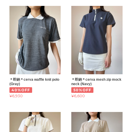
＊即納＊cerva waffle knit polo
＊即納＊cerva mesh zip mock
(Gray)
neck (Navy)
40%OFF
50%OFF
¥6,930
¥6,600