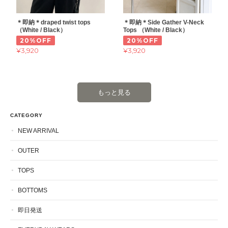
＊即納＊draped twist tops
＊即納＊Side Gather V-Neck
（White / Black）
Tops （White / Black）
20%OFF
20%OFF
¥3,920
¥3,920
もっと見る
CATEGORY
NEW ARRIVAL
OUTER
TOPS
BOTTOMS
即日発送