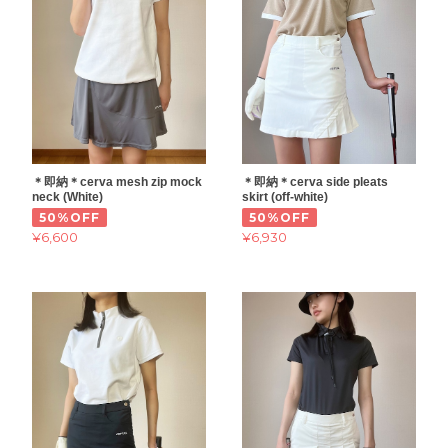
＊即納＊cerva mesh zip mock
＊即納＊cerva side pleats
neck (White)
skirt (off-white)
50%OFF
50%OFF
¥6,600
¥6,930