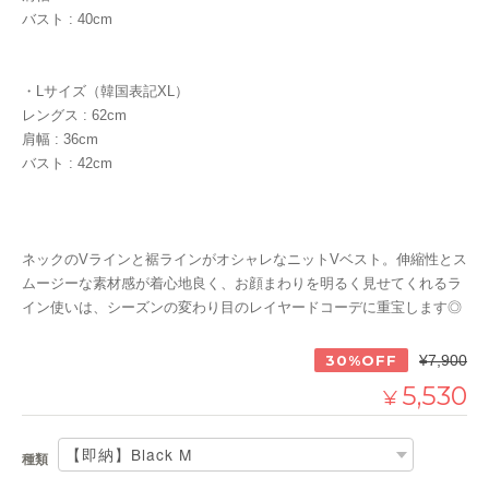
バスト : 40cm
・Lサイズ（韓国表記XL）
レングス : 62cm
肩幅 : 36cm
バスト : 42cm
ネックのVラインと裾ラインがオシャレなニットVベスト。伸縮性とス
ムージーな素材感が着心地良く、お顔まわりを明るく見せてくれるラ
イン使いは、シーズンの変わり目のレイヤードコーデに重宝します◎
30%OFF
¥7,900
5,530
¥
種類