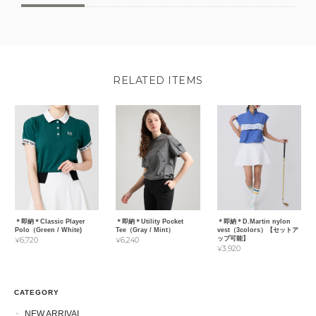
RELATED ITEMS
＊即納＊Classic Player
＊即納＊Utility Pocket
＊即納＊D.Martin nylon
Polo（Green / White)
Tee（Gray / Mint）
vest（3colors）【セットア
ップ可能】
¥6,720
¥6,240
¥3,920
CATEGORY
NEW ARRIVAL