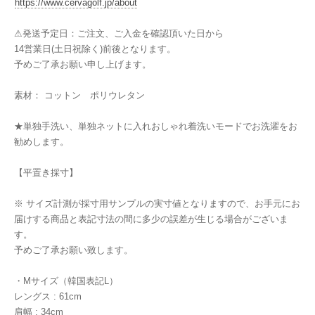
https://www.cervagolf.jp/about
⚠︎発送予定日：ご注文、ご入金を確認頂いた日から
14営業日(土日祝除く)前後となります。
予めご了承お願い申し上げます。
素材： コットン ポリウレタン
★単独手洗い、単独ネットに入れおしゃれ着洗いモードでお洗濯をお
勧めします。
【平置き採寸】
※ サイズ計測が採寸用サンプルの実寸値となりますので、お手元にお
届けする商品と表記寸法の間に多少の誤差が生じる場合がございま
す。
予めご了承お願い致します。
・Mサイズ（韓国表記L）
レングス : 61cm
肩幅 : 34cm