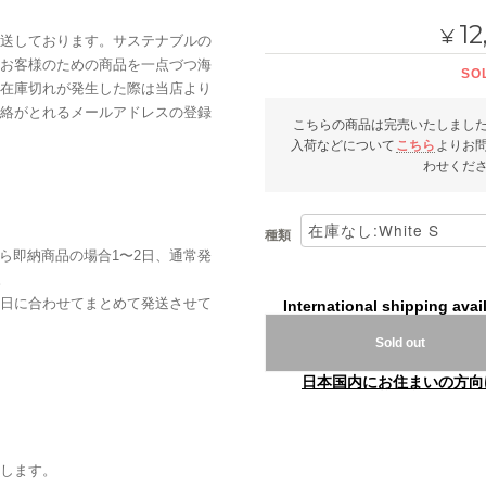
12
¥
送しております。サステナブルの
お客様のための商品を一点づつ海
SO
在庫切れが発生した際は当店より
絡がとれるメールアドレスの登録
こちらの商品は完売いたしまし
入荷などについて
こちら
よりお
わせくだ
種類
ら即納商品の場合1〜2日、通常発
。
日に合わせてまとめて発送させて
International shipping avai
Sold out
日本国内にお住まいの方向
します。