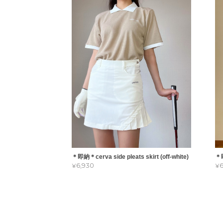
＊即納＊cerva side pleats skirt (off-white)
＊即
¥6,930
¥