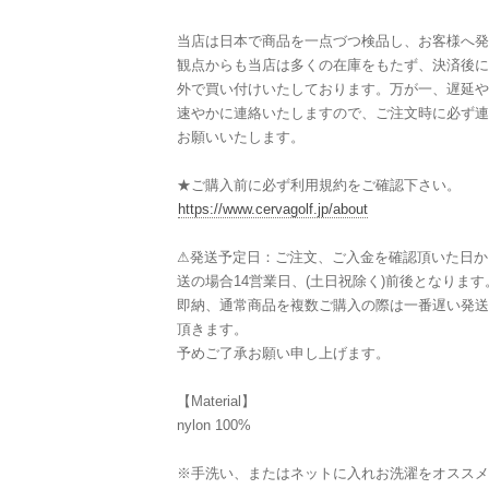
当店は日本で商品を一点づつ検品し、お客様へ発
観点からも当店は多くの在庫をもたず、決済後に
外で買い付けいたしております。万が一、遅延や
速やかに連絡いたしますので、ご注文時に必ず連
お願いいたします。
★ご購入前に必ず利用規約をご確認下さい。
https://www.cervagolf.jp/about
⚠︎発送予定日：ご注文、ご入金を確認頂いた日か
送の場合14営業日、(土日祝除く)前後となります
即納、通常商品を複数ご購入の際は一番遅い発送
頂きます。
予めご了承お願い申し上げます。
【Material】
nylon 100%
※手洗い、またはネットに入れお洗濯をオススメ