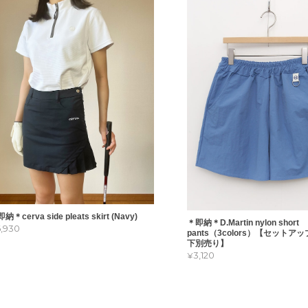
納＊cerva side pleats skirt (Navy)
＊即納＊D.Martin nylon short
6,930
pants（3colors）【セットア
下別売り】
¥3,120