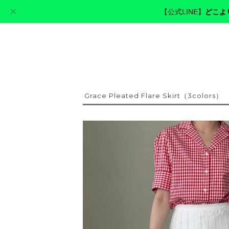
【公式LINE】
どこよ
cerva golf
Grace Pleated Flare Skirt（3colors）