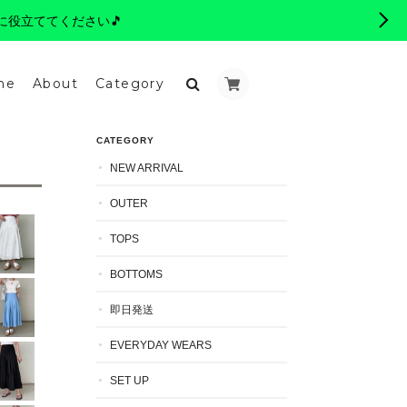
に役立ててください🎵
me
About
Category
CATEGORY
NEW ARRIVAL
OUTER
TOPS
BOTTOMS
即日発送
EVERYDAY WEARS
SET UP