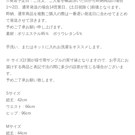
⚠︎発送予定日：ご注文、ご入金を確認頂いた日から即納商品の場合
1〜2日、通常発送の場合14営業日、(土日祝除く)前後となります。
即納、通常商品を複数ご購入の際は一番遅い発送日に合わせてまとめ
て発送させて頂きます。
予めご了承お願い申し上げます。
素材 : ポリエステル95％ ポリウレタン5％
手洗い、またはネットに入れお洗濯をオススメします。
※ サイズ計測が採寸用サンプルの実寸値となりますので、お手元にお
届けする商品と表記寸法の間に多少の誤差が生じる場合がございま
す。
予めご了承お願い致します。
Sサイズ
総丈 : 42cm
ウエスト : 66cm
ヒップ : 96cm
Mサイズ
総丈 : 44cm