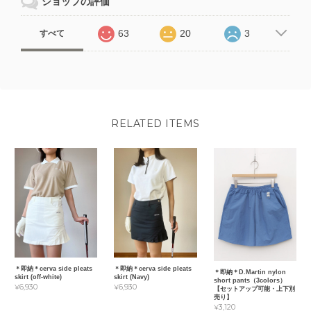
ショップの評価
63
20
3
すべて
RELATED ITEMS
＊即納＊cerva side pleats
＊即納＊cerva side pleats
＊即納＊D.Martin nylon
skirt (off-white)
skirt (Navy)
short pants（3colors）
¥6,930
¥6,930
【セットアップ可能・上下別
売り】
¥3,120