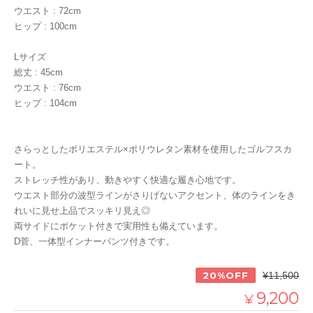
ウエスト : 72cm
ヒップ : 100cm
Lサイズ
総丈 : 45cm
ウエスト : 76cm
ヒップ : 104cm
さらっとしたポリエステル×ポリウレタン素材を使用したゴルフスカ
ート。
ストレッチ性があり、動きやすく快適な履き心地です。
ウエスト部分の波型ラインがさりげないアクセント、体のラインをき
れいに見せ上品でスッキリ見え◎
両サイドにポケット付きで実用性も備えています。
D菅、一体型インナーパンツ付きです。
20%OFF
¥11,500
9,200
¥