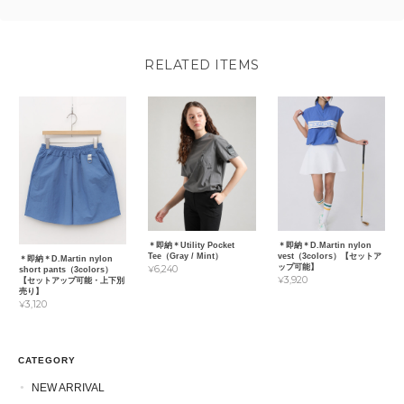
RELATED ITEMS
＊即納＊Utility Pocket
＊即納＊D.Martin nylon
Tee（Gray / Mint）
vest（3colors）【セットア
＊即納＊D.Martin nylon
ップ可能】
¥6,240
short pants（3colors）
¥3,920
【セットアップ可能・上下別
売り】
¥3,120
CATEGORY
NEW ARRIVAL