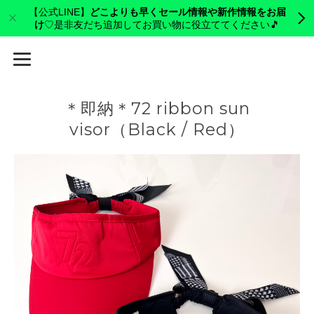
【公式LINE】
どこよりも早くセール情報や新作情報をお届
け
♡是非友だち追加してお買い物に役立ててください🎵
cerva golf
＊即納＊72 ribbon sun
visor（Black / Red）