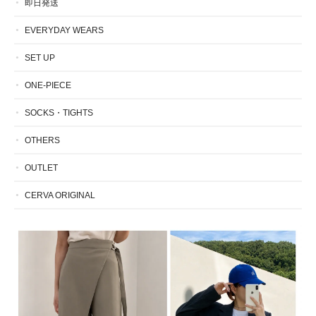
即日発送
EVERYDAY WEARS
SET UP
ONE-PIECE
SOCKS・TIGHTS
OTHERS
OUTLET
CERVA ORIGINAL