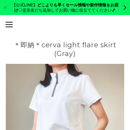
【公式LINE】
どこよりも早くセール情報や新作情報をお届
け
♡是非友だち追加してお買い物に役立ててください🎵
cerva golf
＊即納＊cerva light flare skirt
(Gray)