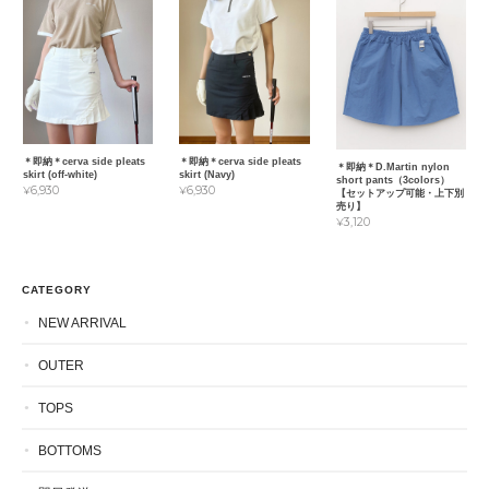
＊即納＊cerva side pleats
＊即納＊cerva side pleats
＊即納＊D.Martin nylon
skirt (off-white)
skirt (Navy)
short pants（3colors）
¥6,930
¥6,930
【セットアップ可能・上下別
売り】
¥3,120
CATEGORY
NEW ARRIVAL
OUTER
TOPS
BOTTOMS