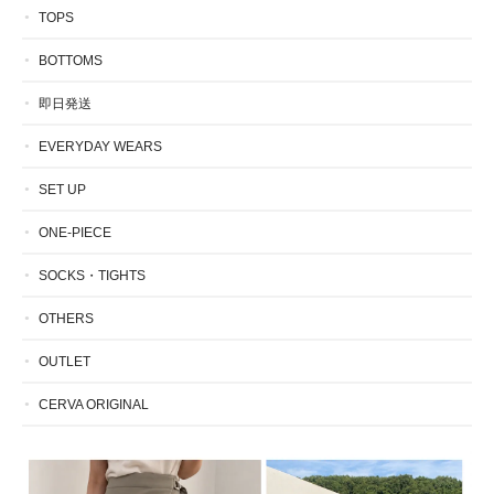
TOPS
BOTTOMS
即日発送
EVERYDAY WEARS
SET UP
ONE-PIECE
SOCKS・TIGHTS
OTHERS
OUTLET
CERVA ORIGINAL