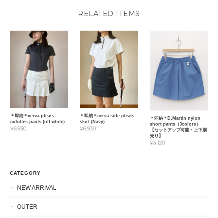
RELATED ITEMS
＊即納＊cerva pleats
＊即納＊cerva side pleats
＊即納＊D.Martin nylon
culottes pants (off-white)
skirt (Navy)
short pants（3colors）
¥6,930
¥6,930
【セットアップ可能・上下別
売り】
¥3,120
CATEGORY
NEW ARRIVAL
OUTER