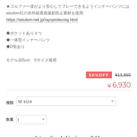
★ゴルファー達がより安心してプレーできるようインナーパンツには
wisdom社の赤外線透過撮影防止素材を使用
https://wisdom-net.jp/raysprotecreg.html
◆ポケットあり４つ
◆一体型インナーパンツ
◆D管あり
モデル165cm Sサイズ着用
50%OFF
¥13,860
6,930
¥
種類
数量