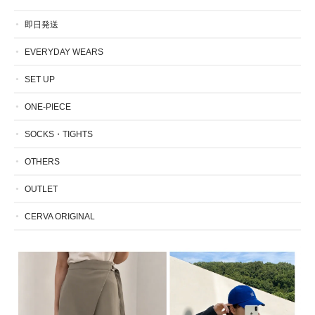
即日発送
EVERYDAY WEARS
SET UP
ONE-PIECE
SOCKS・TIGHTS
OTHERS
OUTLET
CERVA ORIGINAL