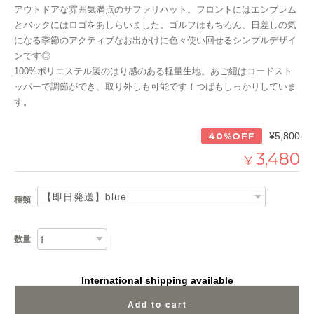
アウトドアな雰囲気満点のサファリハット。フロントにはエンブレム
とバックにはロゴをあしらいました。ゴルフはもちろん、日差しの気
になる季節のアクティブなお出かけに色々使い回せるシンプルデザイ
ンです◎
100%ポリエステル製のはり感のある軽量生地。あご紐はコードスト
ッパーで調節ができ、取り外しも可能です！つばもしっかりしていま
す。
40%OFF
¥5,800
3,480
¥
種類
数量
International shipping available
Add to cart