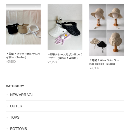
＊即納＊ビッグリボンサンバ
＊即納＊レースリボンサンバ
イザー（3color）
イザー （Black / White）
＊即納＊Wire Brim Sun
¥3,890
¥3,150
Hat（Beige / Black）
¥3,800
CATEGORY
NEW ARRIVAL
OUTER
TOPS
BOTTOMS