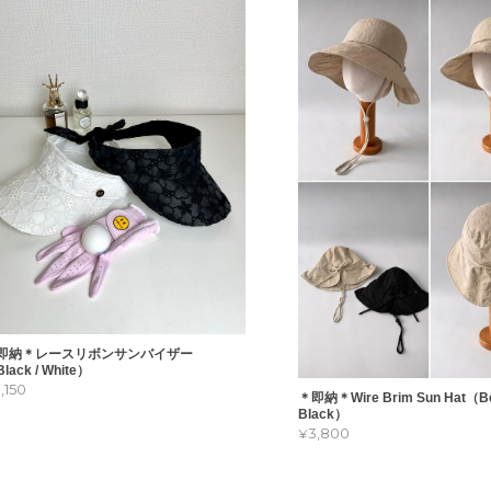
即納＊レースリボンサンバイザー
lack / White）
3,150
＊即納＊Wire Brim Sun Hat（Be
Black）
¥3,800