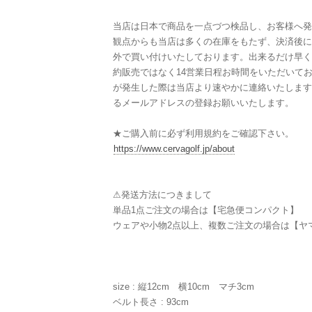
当店は日本で商品を一点づつ検品し、お客様へ発
観点からも当店は多くの在庫をもたず、決済後に
外で買い付けいたしております。出来るだけ早く
約販売ではなく14営業日程お時間をいただいて
が発生した際は当店より速やかに連絡いたします
るメールアドレスの登録お願いいたします。
★ご購入前に必ず利用規約をご確認下さい。
https://www.cervagolf.jp/about
⚠︎発送方法につきまして
単品1点ご注文の場合は【宅急便コンパクト】
ウェアや小物2点以上、複数ご注文の場合は【ヤ
size : 縦12cm 横10cm マチ3cm
ベルト長さ : 93cm