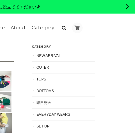
に役立ててください🎵
me
About
Category
CATEGORY
NEW ARRIVAL
OUTER
TOPS
BOTTOMS
即日発送
EVERYDAY WEARS
SET UP