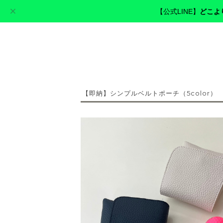
【公式LINE】
どこよ
cerva golf
【即納】シンプルベルトポーチ（5color）