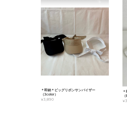
＊即納＊ビッグリボンサンバイザー
＊
（3color）
（B
¥3,890
¥