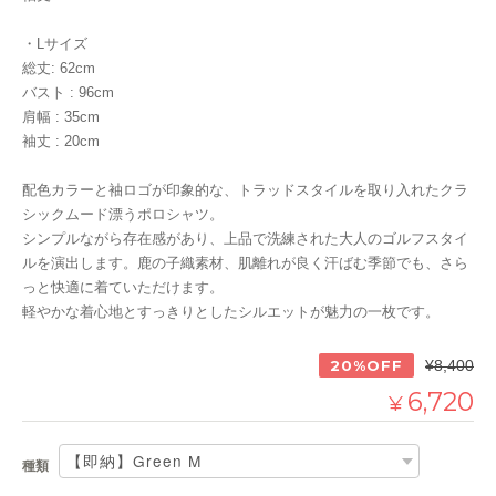
・Lサイズ
総丈: 62cm
バスト : 96cm
肩幅 : 35cm
袖丈 : 20cm
配色カラーと袖ロゴが印象的な、トラッドスタイルを取り入れたクラ
シックムード漂うポロシャツ。
シンプルながら存在感があり、上品で洗練された大人のゴルフスタイ
ルを演出します。鹿の子織素材、肌離れが良く汗ばむ季節でも、さら
っと快適に着ていただけます。
軽やかな着心地とすっきりとしたシルエットが魅力の一枚です。
20%OFF
¥8,400
6,720
¥
種類