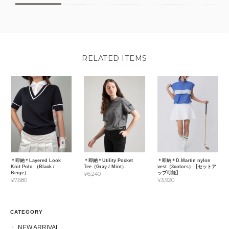
RELATED ITEMS
＊即納＊Layered Look
＊即納＊Utility Pocket
＊即納＊D.Martin nylon
Knit Polo （Black /
Tee（Gray / Mint）
vest（3colors）【セットア
Beige）
ップ可能】
¥6,240
¥7,680
¥3,920
CATEGORY
NEW ARRIVAL