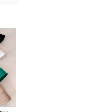
olors）