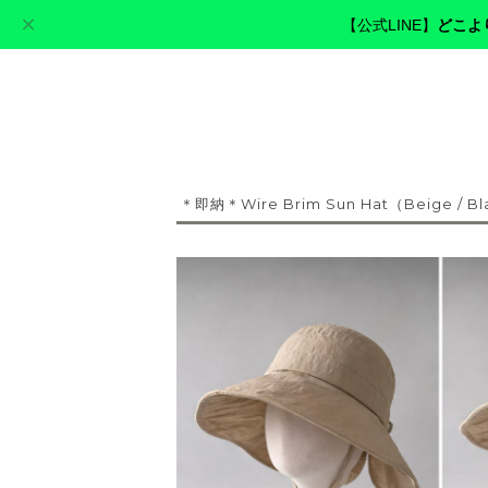
【公式LINE】
どこよ
cerva golf
＊即納＊Wire Brim Sun Hat（Beige / B