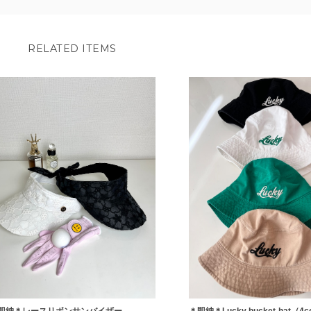
RELATED ITEMS
即納＊レースリボンサンバイザー
＊即納＊Lucky bucket-hat（4c