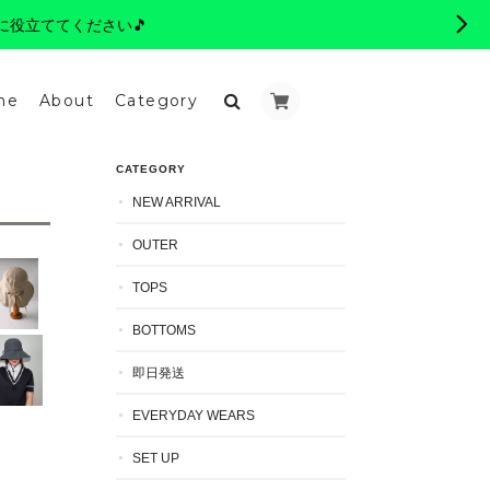
に役立ててください🎵
me
About
Category
CATEGORY
NEW ARRIVAL
OUTER
TOPS
BOTTOMS
即日発送
EVERYDAY WEARS
SET UP