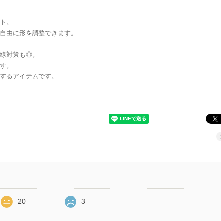
ト。
自由に形を調整できます。
線対策も◎。
す。
するアイテムです。
20
3